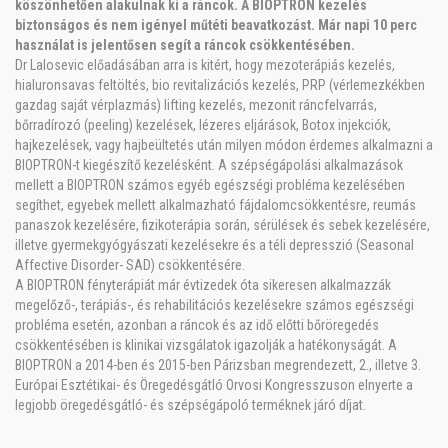
köszönhetően alakulnak ki a ráncok. A BIOPTRON kezelés
biztonságos és nem igényel műtéti beavatkozást. Már napi 10 perc
használat is jelentősen segít a ráncok csökkentésében.
Dr Lalosevic előadásában arra is kitért, hogy mezoterápiás kezelés,
hialuronsavas feltöltés, bio revitalizációs kezelés, PRP (vérlemezkékben
gazdag saját vérplazmás) lifting kezelés, mezonit ráncfelvarrás,
bőrradírozó (peeling) kezelések, lézeres eljárások, Botox injekciók,
hajkezelések, vagy hajbeültetés után milyen módon érdemes alkalmazni a
BIOPTRON-t kiegészítő kezelésként. A szépségápolási alkalmazások
mellett a BIOPTRON számos egyéb egészségi probléma kezelésében
segíthet, egyebek mellett alkalmazható fájdalomcsökkentésre, reumás
panaszok kezelésére, fizikoterápia során, sérülések és sebek kezelésére,
illetve gyermekgyógyászati kezelésekre és a téli depresszió (Seasonal
Affective Disorder- SAD) csökkentésére.
A BIOPTRON fényterápiát már évtizedek óta sikeresen alkalmazzák
megelőző-, terápiás-, és rehabilitációs kezelésekre számos egészségi
probléma esetén, azonban a ráncok és az idő előtti bőröregedés
csökkentésében is klinikai vizsgálatok igazolják a hatékonyságát. A
BIOPTRON a 2014-ben és 2015-ben Párizsban megrendezett, 2., illetve 3.
Európai Esztétikai- és Öregedésgátló Orvosi Kongresszuson elnyerte a
legjobb öregedésgátló- és szépségápoló terméknek járó díjat.