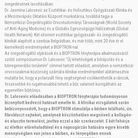
öregedésének lassításában.
Dr. Jasmina Lalosevic az Esztétikai- és Holisztikus Gyógyászati Klinika és
a Mezoterápiás Oktatási Központ munkatársa, továbbá tagja a
Nemzetközi Öregedésgátló Orvostudományi Társaságnak (World Society
of Anti-Aging Medicine) és a Globális Egészségügyi Hálózatnak (Global
Health Network). Két elismert esztétikai gyógyászati- és öregedésgátló
klinikát alapított a szerbiai Belgrádban, és már több, mint 20 éve ér el
kiemelkedő eredményeket a BIOPTRON-nal.
Az öregedésgátló eljárások és a BIOPTRON fényterápia alkalmazásáról
szóló szimpóziumon Dr. Lalosevic "Új lehetőségek a bőrápolás és a
bőrregenerálás területén" címmel tartott előadást, amelyben a nemzetközi
orvosszakmai közönség számára klinikai eredményekkel alátámasztva
mutatta be, hogy a polarizált fény segítségével csökkenthetők a ráncok,
feszesebbé és rugalmasabbá tehető a bőr, valamint korrigálható az
egyenetlen bőrtónus.
Dr. Lalosevic előadásában a BIOPTRON fényterápia tudományosan
bizonyított kedvező hatásait emelte ki. A klinikai vizsgálatok során
bebizonyosodott, hogy a BIOPTRON stimulálja a bőrben található, ún.
fibroblaszt sejteket, amelynek köszönhetően megnöveli a kollagén-
és elasztin termelést, javítva ezzel a bőr szerkezetét. E két fehérje
az életkor előrehaladtával és a napsugárzás hatására egyre kisebb
mennyiségben van jelen a bőrben, és lényegében ennek