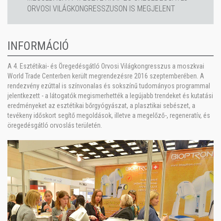
ORVOSI VILÁGKONGRESSZUSON IS MEGJELENT
INFORMÁCIÓ
A 4. Esztétikai- és Öregedésgátló Orvosi Világkongresszus a moszkvai
World Trade Centerben került megrendezésre 2016 szeptemberében. A
rendezvény ezúttal is színvonalas és sokszínű tudományos programmal
jelentkezett - a látogatók megismerhették a legújabb trendeket és kutatási
eredményeket az esztétikai bőrgyógyászat, a plasztikai sebészet, a
tevékeny időskort segítő megoldások, illetve a megelőző-, regeneratív, és
öregedésgátló orvoslás területén.