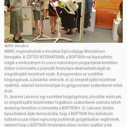
AMWC Moszkva
AMWC megrendezését a moszkvai Egészségügyi Minisztérium
támogatta. A ZEPTER INTERNATIONAL a BIOPTRON-nal képviseltette
magát a rendezvényen és orvosi-tudományos programjának keretében
élőben is bemutatta a polarizált fényterápia alkalmazhatóságát az
öregedésgátló kezelések során. A programokon az esztétikai
bőrgyógyászat, a plasztikai sebészet, és az öregedésgátló kezelések
szakértői, valamint biotechnológiai és gyógyszeripari szakemberek vettek
részt.
Dr. Jasmina Lalosevic egy esztétikai bőrgyógyászok, plasztikai sebészek,
és öregedésgátló kezelésekkel foglalkozó szakemberek számára tartott
workshop keretében is bemutatta a BIOPTRON-t. Dr. Lalosevic klinikai
tapasztalatok útján demonstrálta, hogy a BIOPTRON fény különböző
hullámhosszai milyen egészségi problémák gyógyításában segíthetnek,
valamint hogy a BIOPTRON fényterápia milyen módon segíthet a bőr