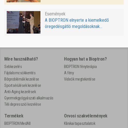
Események
A BIOPTRON elnyerte a kiemelkedő
öregedésgátló megoldásoknak...
Mire használható?
Hogyan hat a Bioptron?
Sebkezelés
BIOPTRON fényterápia
Fájdalomcsökkentés
A fény
Bőrproblémák kezelése
Videók megtekintése
Sportsérülések kezelése
Anti-Aging kezelések
Gyermekgyógyászati alkalmazás
Téli depresszió kezelése
Termékek
Orvosi szakvélemények
BIOPTRON MedAll
Klinikai tapasztalatok