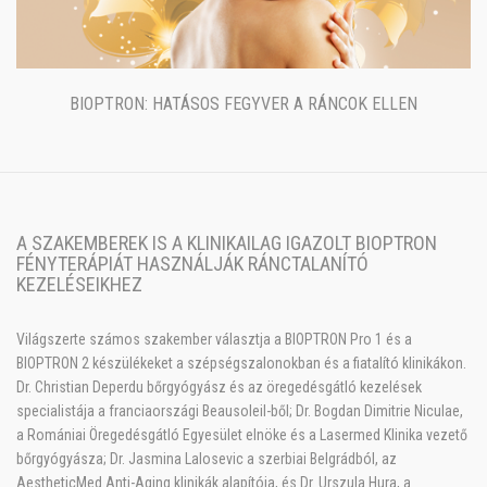
BIOPTRON: HATÁSOS FEGYVER A RÁNCOK ELLEN
A SZAKEMBEREK IS A KLINIKAILAG IGAZOLT BIOPTRON
FÉNYTERÁPIÁT HASZNÁLJÁK RÁNCTALANÍTÓ
KEZELÉSEIKHEZ
Világszerte számos szakember választja a BIOPTRON Pro 1 és a
BIOPTRON 2 készülékeket a szépségszalonokban és a fiatalító klinikákon.
Dr. Christian Deperdu bőrgyógyász és az öregedésgátló kezelések
specialistája a franciaországi Beausoleil-ből; Dr. Bogdan Dimitrie Niculae,
a Romániai Öregedésgátló Egyesület elnöke és a Lasermed Klinika vezető
bőrgyógyásza; Dr. Jasmina Lalosevic a szerbiai Belgrádból, az
AestheticMed Anti-Aging klinikák alapítója, és Dr. Urszula Hura, a