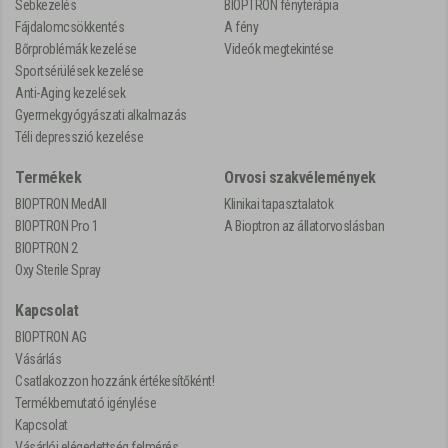
Sebkezelés
BIOPTRON fényterápia
Fájdalomcsökkentés
A fény
Bőrproblémák kezelése
Videók megtekintése
Sportsérülések kezelése
Anti-Aging kezelések
Gyermekgyógyászati alkalmazás
Téli depresszió kezelése
Termékek
Orvosi szakvélemények
BIOPTRON MedAll
Klinikai tapasztalatok
BIOPTRON Pro 1
A Bioptron az állatorvoslásban
BIOPTRON 2
Oxy Sterile Spray
Kapcsolat
BIOPTRON AG
Vásárlás
Csatlakozzon hozzánk értékesítőként!
Termékbemutató igénylése
Kapcsolat
Vásárlói elégedettség felmérés