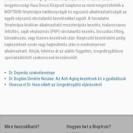
lengyelországi Hura Orvosi Központ tulajdonosa mind megerősítették a
BIOPTRON fényterápia hatékonyságát és egyszerű alkalmazhatóságát az
egyéb népszerű ránctalanító kezelésekkel együtt. A forradalmi
fényterápia kiválóan alkalmazható mezoterápiás kezelés, hialuronsavas
feltöltés, saját vérplazmás (PRP) ránctalanító kezelés, bioszálas lifting,
bőrradírozás, vagy lézeres kezelések után. Kiegészítő kezelésként pedig
hajkezelések során vagy hajbeültetés után is eredményesen
alkalmazható. Kérjük, tekintse át az alábbi független, öregedésgátlásra
specializálódott szakorvosok beszámolóit.
Dr. Deperdu szakvéleménye
Dr. Bogdan Dimitrie Niculae: Az Anti-Aging kezelések és a gyulladások
Olvassa el Dr. Hura cikkét az öregedésgátló eljárásokról
Mire használható?
Hogyan hat a Bioptron?