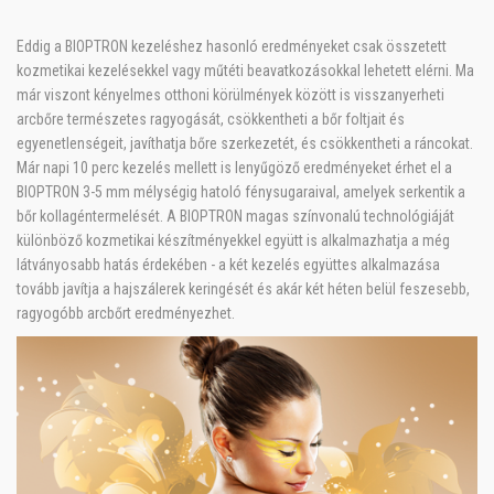
Eddig a BIOPTRON kezeléshez hasonló eredményeket csak összetett
kozmetikai kezelésekkel vagy műtéti beavatkozásokkal lehetett elérni. Ma
már viszont kényelmes otthoni körülmények között is visszanyerheti
arcbőre természetes ragyogását, csökkentheti a bőr foltjait és
egyenetlenségeit, javíthatja bőre szerkezetét, és csökkentheti a ráncokat.
Már napi 10 perc kezelés mellett is lenyűgöző eredményeket érhet el a
BIOPTRON 3-5 mm mélységig hatoló fénysugaraival, amelyek serkentik a
bőr kollagéntermelését. A BIOPTRON magas színvonalú technológiáját
különböző kozmetikai készítményekkel együtt is alkalmazhatja a még
látványosabb hatás érdekében - a két kezelés együttes alkalmazása
tovább javítja a hajszálerek keringését és akár két héten belül feszesebb,
ragyogóbb arcbőrt eredményezhet.