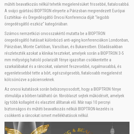
műtéti beavatkozás nélkül tehetik megjelenésüket frissebbé, fiatalosabbá.
A svájci gyártású BIOPTRON elnyerte a Párizsban megrendezett Európai
Esztétikai- és Öregedésgátló Orvosi Konferencia díját "legjobb
öregedésgátló eszköz" kategóriában.
Számos nemzetközi orvosszakértő mutatta be a BIOPTRON
öregedésgátló hatásait különböző anti-aging konferenciákon Londonban,
Párizsban, Monte Carlóban, Varsóban, és Bukarestben. Előadásaikban
részletezték azokat a klinikai teszteket, amelyek során a BIOPTRON 3-5
mm mélységig hatoló polarizált fénye igazoltan csökkentette a
szarkalábakat és a ráncokat, valamint feszesebbé, rugalmasabbá, és
egyenletesebbé tette a bőrt, egészségesebb, fiatalosabb megjelenést
kölcsönözve a pácienseknek.
Az orvosi kutatások során bebizonyosodott, hogy a BIOPTRON fénye
stimulálja a bőrben található ún. fibroblaszt sejtek működését, amelyek
így több kollagént és elasztint állítanak elő. Már napi 10 percnyi
biztonságos és műtéti beavatkozás nélküli BIOPTRON-kezelés is
csökkenti a ráncokat ismert mellékhatások nélkül.