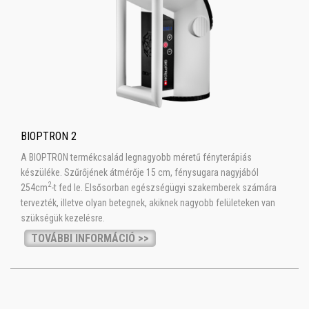
BIOPTRON 2
A BIOPTRON termékcsalád legnagyobb méretű fényterápiás
készüléke. Szűrőjének átmérője 15 cm, fénysugara nagyjából
2
254cm
-t fed le. Elsősorban egészségügyi szakemberek számára
tervezték, illetve olyan betegnek, akiknek nagyobb felületeken van
szükségük kezelésre.
TOVÁBBI INFORMÁCIÓ >>