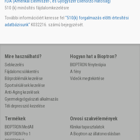
FDA (Amerikai Élelmiszer-, és Gyógyszer Ellenőrző Hatóság)
510 (k) minősítés fájdalomkezelésre
További információért keresse fel
"510(k) forgalmazás előtti értesítési
adatbázisunk"
K032216. számú bejegyzését.
Mire használható?
Hogyan hat a Bioptron?
Sebkezelés
BIOPTRON fényterápia
Fájdalomcsökkentés
A fény
Bőrproblémák kezelése
Videók megtekintése
Sportsérülések kezelése
Anti-Aging kezelések
Gyermekgyógyászati alkalmazás
Téli depresszió kezelése
Termékek
Orvosi szakvélemények
BIOPTRON MedAll
Klinikai tapasztalatok
BIOPTRON Pro 1
A Bioptron az állatorvoslásban