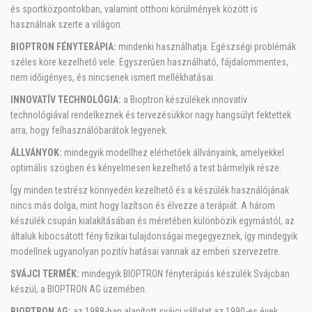
és sportközpontokban, valamint otthoni körülmények között is
használnak szerte a világon.
BIOPTRON FÉNYTERÁPIA:
mindenki használhatja. Egészségi problémák
széles köre kezelhető vele. Egyszerűen használható, fájdalommentes,
nem időigényes, és nincsenek ismert mellékhatásai.
INNOVATÍV TECHNOLÓGIA:
a Bioptron készülékek innovatív
technológiával rendelkeznek és tervezésükkor nagy hangsúlyt fektettek
arra, hogy felhasználóbarátok legyenek.
ÁLLVÁNYOK:
mindegyik modellhez elérhetőek állványaink, amelyekkel
optimális szögben és kényelmesen kezelhető a test bármelyik része.
Így minden testrész könnyedén kezelhető és a készülék használójának
nincs más dolga, mint hogy lazítson és élvezze a terápiát. A három
készülék csupán kialakításában és méretében különbözik egymástól, az
általuk kibocsátott fény fizikai tulajdonságai megegyeznek, így mindegyik
modellnek ugyanolyan pozitív hatásai vannak az emberi szervezetre.
SVÁJCI TERMÉK:
mindegyik BIOPTRON fényterápiás készülék Svájcban
készül, a BIOPTRON AG üzemében.
BIOPTRON AG:
az 1988-ban alapított svájci vállalat az 1990-es évek