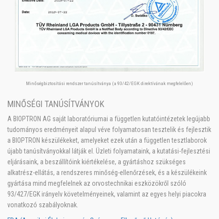
Minőségbiztosítási rendszer tanúsítványa (a 93/42/EGK direktívának megfelelően)
MINŐSÉGI TANÚSÍTVÁNYOK
A BIOPTRON AG saját laboratóriumai a független kutatóintézetek legújabb
tudományos eredményeit alapul véve folyamatosan tesztelik és fejlesztik
a BIOPTRON készülékeket, amelyeket ezek után a független tesztlaborok
újabb tanúsítványokkal látják el. Üzleti folyamataink, a kutatási-fejlesztési
eljárásaink, a beszállítóink kiértékelése, a gyártáshoz szükséges
alkatrész-ellátás, a rendszeres minőség-ellenőrzések, és a készülékeink
gyártása mind megfelelnek az orvostechnikai eszközökről szóló
93/427/EGK irányelv követelményeinek, valamint az egyes helyi piacokra
vonatkozó szabályoknak.