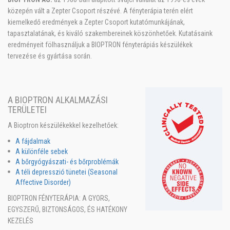
közepén vált a Zepter Csoport részévé. A fényterápia terén elért
kiemelkedő eredmények a Zepter Csoport kutatómunkájának,
tapasztalatának, és kiváló szakembereinek köszönhetőek. Kutatásaink
eredményeit fölhasználjuk a BIOPTRON fényterápiás készülékek
tervezése és gyártása során.
A BIOPTRON ALKALMAZÁSI
TERÜLETEI
A Bioptron készülékekkel kezelhetőek:
A fájdalmak
A különféle sebek
A bőrgyógyászati- és bőrproblémák
A téli depresszió tünetei (Seasonal
Affective Disorder)
BIOPTRON FÉNYTERÁPIA: A GYORS,
EGYSZERŰ, BIZTONSÁGOS, ÉS HATÉKONY
KEZELÉS