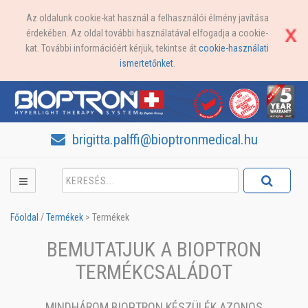
Az oldalunk cookie-kat használ a felhasználói élmény javítása
érdekében. Az oldal további használatával elfogadja a cookie-
kat. További információért kérjük, tekintse át
cookie-használati
ismertetőnket
.
brigitta.palffi@bioptronmedical.hu
Főoldal
/
Termékek
>
Termékek
BEMUTATJUK A BIOPTRON
TERMÉKCSALÁDOT
MINDHÁROM BIOPTRON KÉSZÜLÉK AZONOS