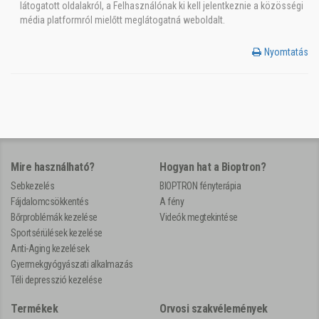
látogatott oldalakról, a Felhasználónak ki kell jelentkeznie a közösségi
média platformról mielőtt meglátogatná weboldalt.
Nyomtatás
Mire használható?
Hogyan hat a Bioptron?
Sebkezelés
BIOPTRON fényterápia
Fájdalomcsökkentés
A fény
Bőrproblémák kezelése
Videók megtekintése
Sportsérülések kezelése
Anti-Aging kezelések
Gyermekgyógyászati alkalmazás
Téli depresszió kezelése
Termékek
Orvosi szakvélemények