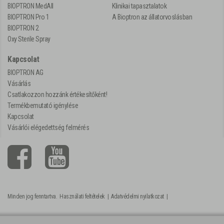
BIOPTRON MedAll
Klinikai tapasztalatok
BIOPTRON Pro 1
A Bioptron az állatorvoslásban
BIOPTRON 2
Oxy Sterile Spray
Kapcsolat
BIOPTRON AG
Vásárlás
Csatlakozzon hozzánk értékesítőként!
Termékbemutató igénylése
Kapcsolat
Vásárlói elégedettség felmérés
Minden jog fenntartva.
Használati feltételek
|
Adatvédelmi nyilatkozat
|