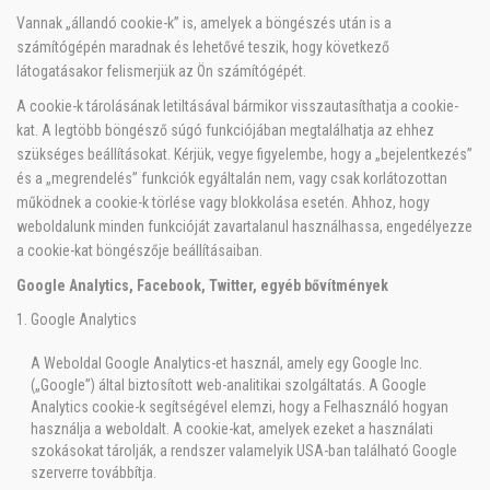
Vannak „állandó cookie-k” is, amelyek a böngészés után is a
számítógépén maradnak és lehetővé teszik, hogy következő
látogatásakor felismerjük az Ön számítógépét.
A cookie-k tárolásának letiltásával bármikor visszautasíthatja a cookie-
kat. A legtöbb böngésző súgó funkciójában megtalálhatja az ehhez
szükséges beállításokat. Kérjük, vegye figyelembe, hogy a „bejelentkezés”
és a „megrendelés” funkciók egyáltalán nem, vagy csak korlátozottan
működnek a cookie-k törlése vagy blokkolása esetén. Ahhoz, hogy
weboldalunk minden funkcióját zavartalanul használhassa, engedélyezze
a cookie-kat böngészője beállításaiban.
Google Analytics, Facebook, Twitter, egyéb bővítmények
Google Analytics
A Weboldal Google Analytics-et használ, amely egy Google Inc.
(„Google”) által biztosított web-analitikai szolgáltatás. A Google
Analytics cookie-k segítségével elemzi, hogy a Felhasználó hogyan
használja a weboldalt. A cookie-kat, amelyek ezeket a használati
szokásokat tárolják, a rendszer valamelyik USA-ban található Google
szerverre továbbítja.