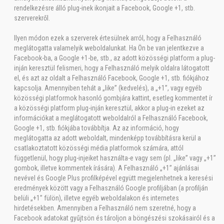
rendelkezésre álló plug-inek ikonjait a Facebook, Google +1, stb.
szerverekről.
Ilyen módon ezek a szerverek értesülnek arról, hogy a Felhasználó
meglátogatta valamelyik weboldalunkat. Ha Ön be van jelentkezve a
Facebook-ba, a Google +1-be, stb., az adott közösségi platform a plug-
inján keresztül felismeri, hogy a Felhasználó melyik oldalra látogatott
el, és azt az oldalt a Felhasználó Facebook, Google +1, stb. fiókjához
kapcsolja. Amennyiben tehát a „like” (kedvelés), a „+1”, vagy egyéb
közösségi platformok hasonló gombjára kattint, esetleg kommentet ír
a közösségi platform plug-inján keresztül, akkor a plug-in ezeket az
információkat a meglátogatott weboldalról a Felhasználó Facebook,
Google +1, stb. fiókjába továbbítja. Az az információ, hogy
meglátogatta az adott weboldalt, mindenképp továbbításra kerül a
csatlakoztatott közösségi média platformok számára, attól
függetlenül, hogy plug-injeiket használta-e vagy sem (pl. „like” vagy „+1”
gombok, illetve kommentek írására). A Felhasználó „+1” ajánlásai
nevével és Google Plus profilképével együtt megjelenhetnek a keresési
eredmények között vagy a Felhasználó Google profiljában (a profilján
belüli „+1” fülön), illetve egyéb weboldalakon és internetes
hirdetésekben. Amennyiben a Felhasználó nem szeretné, hogy a
Facebook adatokat gyűjtsön és tároljon a böngészési szokásairól és a