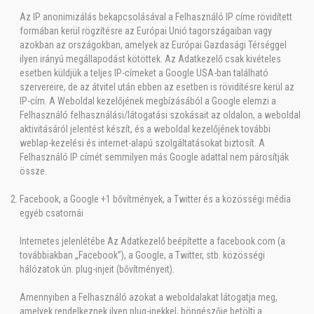
Az IP anonimizálás bekapcsolásával a Felhasználó IP címe rövidített
formában kerül rögzítésre az Európai Unió tagországaiban vagy
azokban az országokban, amelyek az Európai Gazdasági Térséggel
ilyen irányú megállapodást kötöttek. Az Adatkezelő csak kivételes
esetben küldjük a teljes IP-címeket a Google USA-ban található
szervereire, de az átvitel után ebben az esetben is rövidítésre kerül az
IP-cím. A Weboldal kezelőjének megbízásából a Google elemzi a
Felhasználó felhasználási/látogatási szokásait az oldalon, a weboldal
aktivitásáról jelentést készít, és a weboldal kezelőjének további
weblap-kezelési és internet-alapú szolgáltatásokat biztosít. A
Felhasználó IP címét semmilyen más Google adattal nem párosítják
össze.
Facebook, a Google +1 bővítmények, a Twitter és a közösségi média
egyéb csatornái
Internetes jelenlétébe Az Adatkezelő beépítette a facebook.com (a
továbbiakban „Facebook”), a Google, a Twitter, stb. közösségi
hálózatok ún. plug-injeit (bővítményeit).
Amennyiben a Felhasználó azokat a weboldalakat látogatja meg,
amelyek rendelkeznek ilyen plug-inekkel, böngészője betölti a