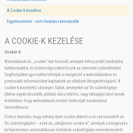
A Cookie-k kezelése
Figyelmeztetés - nem hivatalos kereskedők
A COOKIE-K KEZELÉSE
Cookie-k
Weboldalunk ún. „cookie”-kat használ, amelyek felhasználó barátabbá,
hatékonyabbá, és biztonságosabbá teszik az internetes jelenlétünket.
Segítségükkel gyorsabbá tehetjük a navigációt a weboldalunkon és
pontosabb információkat kaphatunk az oldalunk látogatottságáról. A
cookie-k kisméretű szöveges fájlok, amelyeket az Ön számítógépe
(illetve egyéb készülék, például okos telefon, vagy táblagép) tárol annak
érdekében, hogy weboldalunk minden funkcióját zavartalanul
használhassa.
Fontos kiemelni, hogy néhány ilyen cookie átkerül a mi szerverünkről az
Ön számítógépére – ezek az „ideiglenes cookie-k”, amelyek a böngészés
befejezésekor automatikusan törlődnek számítógépe merevlemezéről.