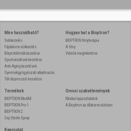
Mire használható?
Hogyan hat a Bioptron?
Sebkezelés
BIOPTRON fényterápia
Fájdalomcsökkentés
A fény
Bőrproblémák kezelése
Videók megtekintése
Sportsérülések kezelése
Anti-Aging kezelések
Gyermekgyógyászati alkalmazás
Téli depresszió kezelése
Termékek
Orvosi szakvélemények
BIOPTRON MedAll
Klinikai tapasztalatok
BIOPTRON Pro 1
A Bioptron az állatorvoslásban
BIOPTRON 2
Oxy Sterile Spray
Kapcsolat