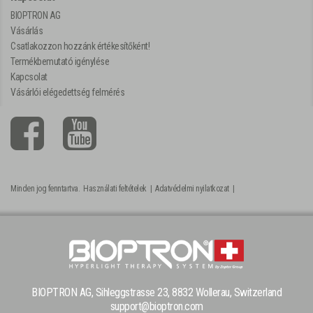
BIOPTRON AG
Vásárlás
Csatlakozzon hozzánk értékesítőként!
Termékbemutató igénylése
Kapcsolat
Vásárlói elégedettség felmérés
Minden jog fenntartva.
Használati feltételek
|
Adatvédelmi nyilatkozat
|
BIOPTRON AG, Sihleggstrasse 23, 8832 Wollerau, Switzerland
support@bioptron.com