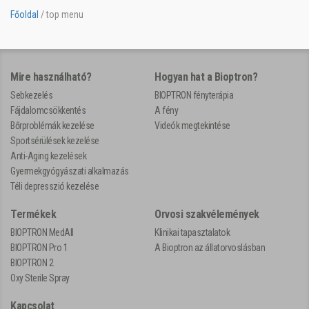
Főoldal
/
top menu
Mire használható?
Hogyan hat a Bioptron?
Sebkezelés
BIOPTRON fényterápia
Fájdalomcsökkentés
A fény
Bőrproblémák kezelése
Videók megtekintése
Sportsérülések kezelése
Anti-Aging kezelések
Gyermekgyógyászati alkalmazás
Téli depresszió kezelése
Termékek
Orvosi szakvélemények
BIOPTRON MedAll
Klinikai tapasztalatok
BIOPTRON Pro 1
A Bioptron az állatorvoslásban
BIOPTRON 2
Oxy Sterile Spray
Kapcsolat