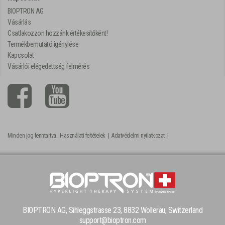
BIOPTRON AG
Vásárlás
Csatlakozzon hozzánk értékesítőként!
Termékbemutató igénylése
Kapcsolat
Vásárlói elégedettség felmérés
Minden jog fenntartva.
Használati feltételek
|
Adatvédelmi nyilatkozat
|
BIOPTRON AG, Sihleggstrasse 23, 8832 Wollerau, Switzerland
support@bioptron.com