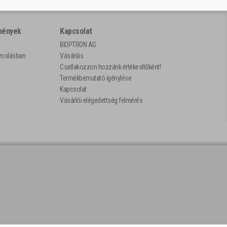
mények
Kapcsolat
BIOPTRON AG
rvoslásban
Vásárlás
Csatlakozzon hozzánk értékesítőként!
Termékbemutató igénylése
Kapcsolat
Vásárlói elégedettség felmérés