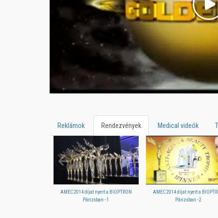
Reklámok
Rendezvények
Medical videók
AMEC 2014 díjat nyert a BIOPTRON
AMEC 2014 díjat nyert a BIOPT
Párizsban - 1
Párizsban - 2