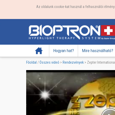
Az oldalunk cookie-kat használ a felhasználói élmény j
Főoldal
Hogyan hat?
Mire használható?
Főoldal
/
Összes videó
>
Rendezvények
>
Zepter Internationa