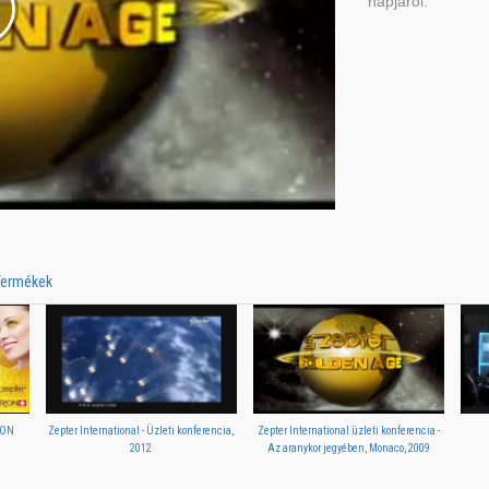
napjáról.
Termékek
RON
Zepter International - Üzleti konferencia,
Zepter International üzleti konferencia -
2012
Az aranykor jegyében, Monaco, 2009