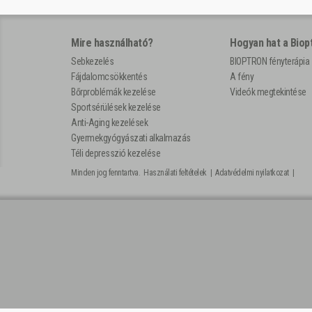
Mire használható?
Hogyan hat a Biop
Sebkezelés
BIOPTRON fényterápia
Fájdalomcsökkentés
A fény
Bőrproblémák kezelése
Videók megtekintése
Sportsérülések kezelése
Anti-Aging kezelések
Gyermekgyógyászati alkalmazás
Téli depresszió kezelése
Minden jog fenntartva.
Használati feltételek
|
Adatvédelmi nyilatkozat
|