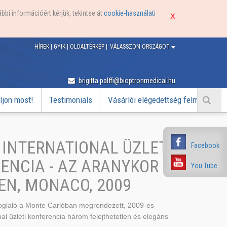
bbi információért kérjük, tekintse át
cookie-használati
HÍREK
|
GYIK
|
OLDALTÉRKÉP
|
VÁLASSZON ORSZÁGOT
brigitta.palffi@bioptronmedical.hu
ljon most!
Testimonials
Vásárlói elégedettség felmérés
 INTERNATIONAL ÜZLETI
Facebook
ENCIA - AZ ARANYKOR
You Tube
EN, MONACO, 2009
oglaló a Monte Carlóban megrendezett, 2009-es
nal üzleti konferencia három felejthetetlen és elegáns