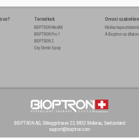
tron?
Termékek
Orvosi szakvéle
BIOPTRON MedAll
Klinikai tapasztalatok
BIOPTRON Pro 1
A Bioptron az állato
BIOPTRON 2
Oxy Sterile Spray
BIOPTRON AG, Sihleggstrasse 23, 8832 Wollerau, Switzerland
support@bioptron.com