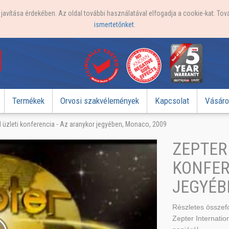
avítása érdekében. Az oldal további használatával elfogadja a cookie-kat. Tová
ismertetőnket
.
Termékek
Orvosi szakvélemények
Kapcsolat
Vásáro
l üzleti konferencia - Az aranykor jegyében, Monaco, 2009
ZEPTER
KONFER
JEGYÉB
Részletes összef
Zepter Internatio