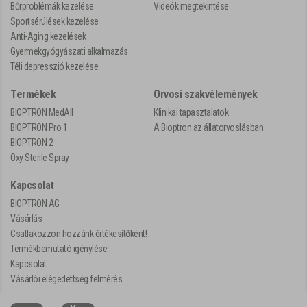
Bőrproblémák kezelése
Videók megtekintése
Sportsérülések kezelése
Anti-Aging kezelések
Gyermekgyógyászati alkalmazás
Téli depresszió kezelése
Termékek
Orvosi szakvélemények
BIOPTRON MedAll
Klinikai tapasztalatok
BIOPTRON Pro 1
A Bioptron az állatorvoslásban
BIOPTRON 2
Oxy Sterile Spray
Kapcsolat
BIOPTRON AG
Vásárlás
Csatlakozzon hozzánk értékesítőként!
Termékbemutató igénylése
Kapcsolat
Vásárlói elégedettség felmérés