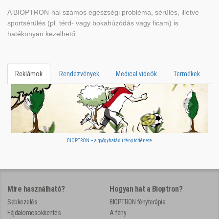
A BIOPTRON-nal számos egészségi probléma, sérülés, illetve
sportsérülés (pl. térd- vagy bokahúzódás vagy ficam) is
hatékonyan kezelhető.
Reklámok
Rendezvények
Medical videók
Termékek
BIOPTRON – a gyógyhatású fény története
Mire használható?
Hogyan hat a Bioptron?
Sebkezelés
BIOPTRON fényterápia
Fájdalomcsökkentés
A fény